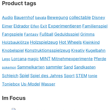
Product tags
collectable
Audio
Bauernhof
Bewegung
Disney
bayala
Experimentieren
Eimer
Eldrador
Familienspiel
Elfen
Exit
Fangspiele
Fußball
Geduldsspiel
Fantasy
Grimms
Holzspielzeug
Hot Wheels
Holzbauklötze
Kleinkind
Knobelspiel
Konstruktionsspielzeug
Kreativ
Kugelbahn
MINT
Lorcana
Mitnehmexperimente
Pferde
magic
Lego
sammler
Sammelkarten
Sand
Sandkasten
pokemon
Spiel
Schleich
Spiel des Jahres
Sport
STEM
tonie
Toniebox
Us-Model
Wasser
Im Focus