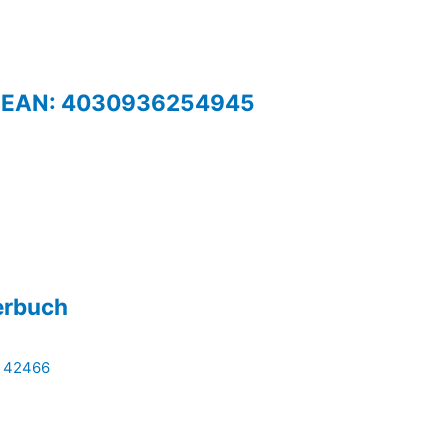
ola EAN: 4030936254945
erbuch