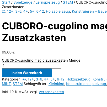
Start
/
Spielzeuge
/
Lernspielzeug
/
STEM
/ CUBORO-cugolino
Zusatzkasten
@
,
12+
,
3-6
,
4+
,
5+
,
6-12
,
Holzspielzeug
,
Konstruieren + Bau
CUBORO-cugolino ma
Zusatzkasten
99,00
€
CUBORO-cugolino magic Zusatzkasten Menge
In den Warenkorb
Kategorien:
@
,
12+
,
3-6
,
4+
,
5+
,
6-12
,
Holzspielzeug
,
Konstru
MINT
,
STEM
Schlagwörter:
Kleinkind
,
Konstruktionsspielzeug
inkl. 19 % MwSt.
zzgl.
Versandkosten