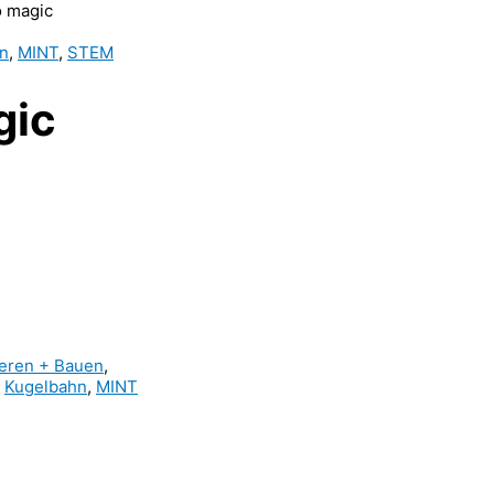
 magic
en
,
MINT
,
STEM
gic
ieren + Bauen
,
,
Kugelbahn
,
MINT