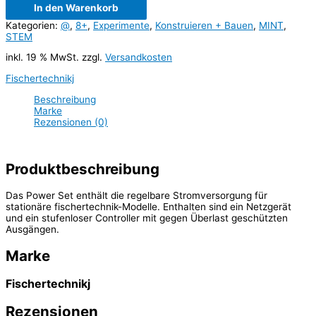
In den Warenkorb
Kategorien:
@
,
8+
,
Experimente
,
Konstruieren + Bauen
,
MINT
,
STEM
inkl. 19 % MwSt.
zzgl.
Versandkosten
Fischertechnikj
Beschreibung
Marke
Rezensionen (0)
Produktbeschreibung
Das Power Set enthält die regelbare Stromversorgung für
stationäre fischertechnik-Modelle. Enthalten sind ein Netzgerät
und ein stufenloser Controller mit gegen Überlast geschützten
Ausgängen.
Marke
Fischertechnikj
Rezensionen