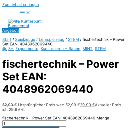
Zum Inhalt springen
Angebot!
Start
/
Spielzeuge
/
Lernspielzeug
/
STEM
/ fischertechnik – Power
Set EAN: 4048962069440
@
,
8+
,
Experimente
,
Konstruieren + Bauen
,
MINT
,
STEM
fischertechnik – Power
Set EAN:
4048962069440
52,99
€
Ursprünglicher Preis war: 52,99 €
29,99
€
Aktueller Preis
ist: 29,99 €.
fischertechnik - Power Set EAN: 4048962069440 Menge