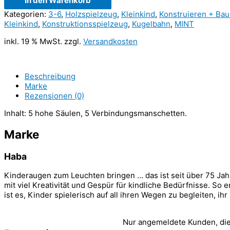
In den Warenkorb
Kategorien:
3-6
,
Holzspielzeug
,
Kleinkind
,
Konstruieren + Ba
Kleinkind
,
Konstruktionsspielzeug
,
Kugelbahn
,
MINT
inkl. 19 % MwSt.
zzgl.
Versandkosten
Beschreibung
Marke
Rezensionen (0)
Inhalt: 5 hohe Säulen, 5 Verbindungsmanschetten.
Marke
Haba
Kinderaugen zum Leuchten bringen … das ist seit über 75 Jah
mit viel Kreativität und Gespür für kindliche Bedürfnisse. So
ist es, Kinder spielerisch auf all ihren Wegen zu begleiten, 
Nur angemeldete Kunden, die