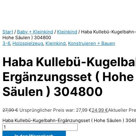
Start
/
Baby + Kleinkind
/
Kleinkind
/ Haba Kullebü-Kugelbahn-
Hohe Säulen ) 304800
3-6
,
Holzspielzeug
,
Kleinkind
,
Konstruieren + Bauen
Haba Kullebü-Kugelba
Ergänzungsset ( Hohe
Säulen ) 304800
27,99
€
Ursprünglicher Preis war: 27,99 €
24,99
€
Aktueller Pre
Haba Kullebü-Kugelbahn-Ergänzungsset ( Hohe Säulen ) 30