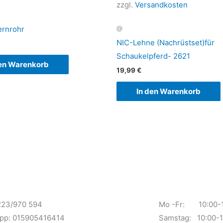
zzgl.
Versandkosten
ernrohr
@
NIC-Lehne (Nachrüstset)für
Schaukelpferd- 2621
den Warenkorb
19,99
€
In den Warenkorb
223/970 594
Mo -Fr: 10:00-13
pp: 015905416414
Samstag: 10:00-1