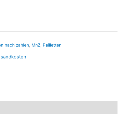
en nach zahlen
,
MnZ
,
Pailletten
rsandkosten