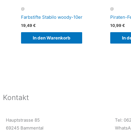
@
@
Farbstifte Stabilo woody-10er
Piraten-F
19,49
€
10,99
€
In den Warenkorb
In 
Kontakt
Hauptstrasse 85
Tel: 06
69245 Bammental
WhatsA