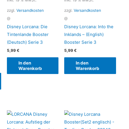
inkl. 19 % MwSt.
inkl. 19 % MwSt.
zzgl.
Versandkosten
zzgl.
Versandkosten
@
@
Disney Lorcana: Die
Disney Lorcana: Into the
Tintenlande Booster
Inklands – (English)
(Deutsch) Serie 3
Booster Serie 3
5,99
€
5,99
€
In den
In den
Warenkorb
Warenkorb