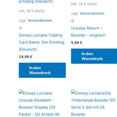
inkl. 19 % MwSt.
inkl. 19 % MwSt.
zzgl.
Versandkosten
zzgl.
Versandkosten
@
Ursula’s Return –
@
Disney Lorcana Trading
Booster – englisch
Card Game: Der Einstieg
5,99
€
(Deutsch)
In den
24,99
€
Warenkorb
In den
Warenkorb