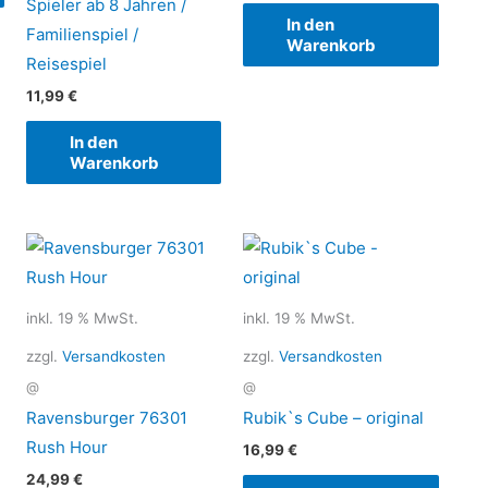
Spieler ab 8 Jahren /
In den
Familienspiel /
Warenkorb
Reisespiel
11,99
€
In den
Warenkorb
inkl. 19 % MwSt.
inkl. 19 % MwSt.
zzgl.
Versandkosten
zzgl.
Versandkosten
@
@
Ravensburger 76301
Rubik`s Cube – original
Rush Hour
16,99
€
24,99
€