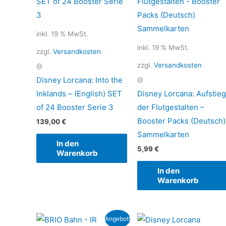
inkl. 19 % MwSt.
inkl. 19 % MwSt.
zzgl.
Versandkosten
zzgl.
Versandkosten
@
Disney Lorcana: Into the
@
Inklands – (English) SET
Disney Lorcana: Aufstieg
of 24 Booster Serie 3
der Flutgestalten –
Booster Packs (Deutsch)
139,00
€
Sammelkarten
In den
5,99
€
Warenkorb
In den
Warenkorb
Ursprünglicher
Aktueller
Angebot!
Preis
Preis