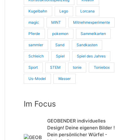
Kugelbahn
Lego
Lorcana
magic
MINT
Mitnehmexperimente
Pferde
pokemon
Sammelkarten
sammler
Sand
Sandkasten
Schleich
Spiel
Spiel des Jahres
Sport
STEM
tonie
Toniebox
Us-Model
Wasser
Im Focus
GEOBENDER individuelles
Design! Deine eigenen Bilder !
Dein persönlicher Würfel -