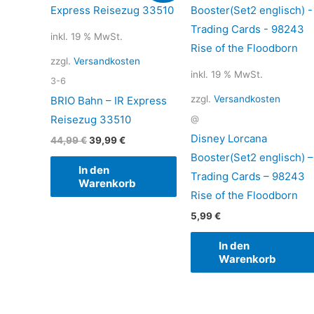
war:
ist:
44,99 €
39,99 €.
inkl. 19 % MwSt.
zzgl.
Versandkosten
inkl. 19 % MwSt.
3-6
zzgl.
Versandkosten
BRIO Bahn – IR Express
Reisezug 33510
@
Disney Lorcana
44,99
€
39,99
€
Booster(Set2 englisch) –
In den
Trading Cards – 98243
Warenkorb
Rise of the Floodborn
5,99
€
In den
Warenkorb