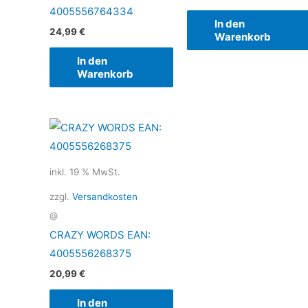
4005556764334
In den
24,99
€
Warenkorb
In den
Warenkorb
inkl. 19 % MwSt.
zzgl.
Versandkosten
@
CRAZY WORDS EAN:
4005556268375
20,99
€
In den