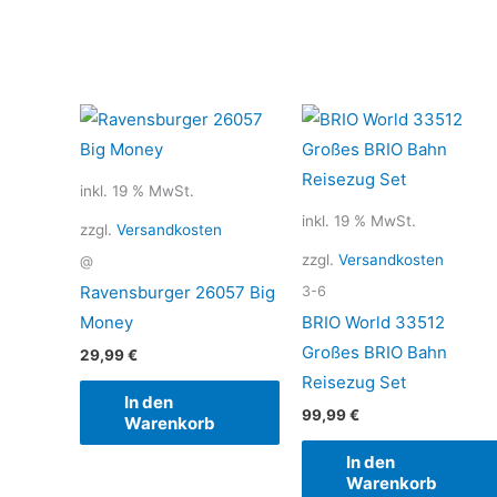
inkl. 19 % MwSt.
inkl. 19 % MwSt.
zzgl.
Versandkosten
zzgl.
Versandkosten
@
Ravensburger 26057 Big
3-6
Money
BRIO World 33512
Großes BRIO Bahn
29,99
€
Reisezug Set
In den
99,99
€
Warenkorb
In den
Warenkorb