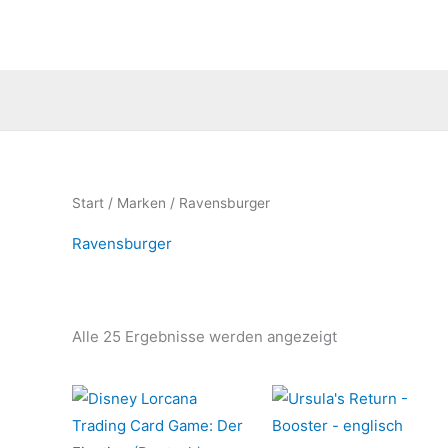
Zum
Inhalt
springen
Nach
Start
/
Marken
/ Ravensburger
Aktualität
sortiert
Ravensburger
Alle 25 Ergebnisse werden angezeigt