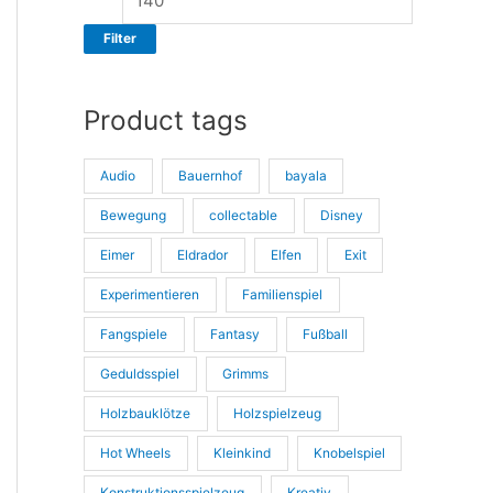
s
s
Filter
Product tags
Audio
Bauernhof
bayala
Bewegung
collectable
Disney
Eimer
Eldrador
Elfen
Exit
Experimentieren
Familienspiel
Fangspiele
Fantasy
Fußball
Geduldsspiel
Grimms
Holzbauklötze
Holzspielzeug
Hot Wheels
Kleinkind
Knobelspiel
Konstruktionsspielzeug
Kreativ