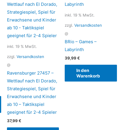
inkl. 19 % MwSt.
zzgl.
Versandkosten
@
BRio – Games –
inkl. 19 % MwSt.
Labyrinth
zzgl.
Versandkosten
39,99
€
@
In den
Ravensburger 27457 –
Warenkorb
Wettlauf nach El Dorado,
Strategiespiel, Spiel für
Erwachsene und Kinder
ab 10 – Taktikspiel
geeignet für 2-4 Spieler
37,99
€