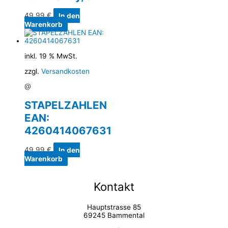
49,99
€
In den
Warenkorb
inkl. 19 % MwSt.
zzgl.
Versandkosten
@
STAPELZAHLEN
EAN:
4260414067631
49,99
€
In den
Warenkorb
Kontakt
Hauptstrasse 85
69245 Bammental