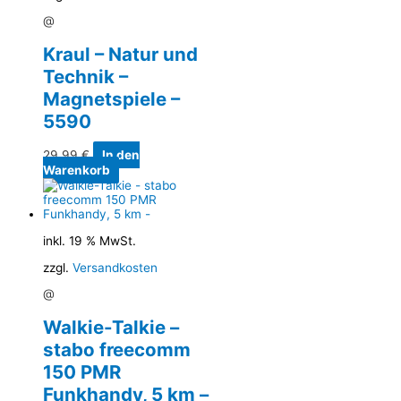
@
Kraul – Natur und
Technik –
Magnetspiele –
5590
29,99
€
In den
Warenkorb
inkl. 19 % MwSt.
zzgl.
Versandkosten
@
Walkie-Talkie –
stabo freecomm
150 PMR
Funkhandy, 5 km –