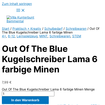
Zum Inhalt springen
Start
/
Praktisch + Kreativ
/
Schulbedarf
/
Schreibwaren
/ Out Of
The Blue Kugelschreiber Lama 6 farbige Minen
4+
,
6-12
,
Lernspielzeug
,
MINT
,
Schreibwaren
,
STEM
Out Of The Blue
Kugelschreiber Lama 6
farbige Minen
7,99
€
Out Of The Blue Kugelschreiber Lama 6 farbige Minen Menge
In den Warenkorb