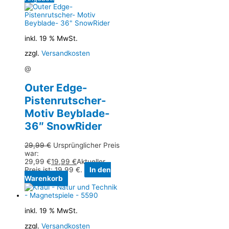
inkl. 19 % MwSt.
zzgl.
Versandkosten
@
Outer Edge-
Pistenrutscher-
Motiv Beyblade-
36″ SnowRider
29,99
€
Ursprünglicher Preis
war:
29,99 €
19,99
€
Aktueller
Preis ist: 19,99 €.
In den
Warenkorb
inkl. 19 % MwSt.
zzgl.
Versandkosten