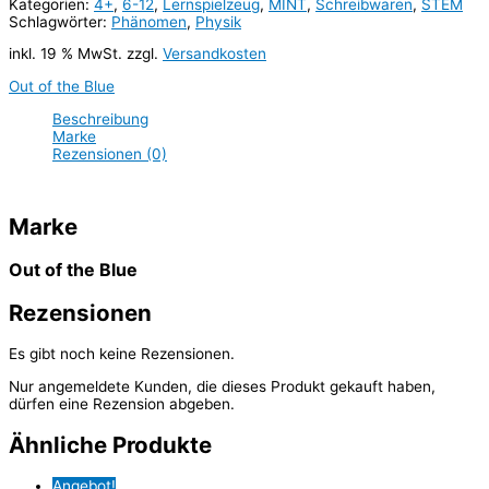
Kategorien:
4+
,
6-12
,
Lernspielzeug
,
MINT
,
Schreibwaren
,
STEM
Schlagwörter:
Phänomen
,
Physik
inkl. 19 % MwSt.
zzgl.
Versandkosten
Out of the Blue
Beschreibung
Marke
Rezensionen (0)
Marke
Out of the Blue
Rezensionen
Es gibt noch keine Rezensionen.
Nur angemeldete Kunden, die dieses Produkt gekauft haben,
dürfen eine Rezension abgeben.
Ähnliche Produkte
Angebot!