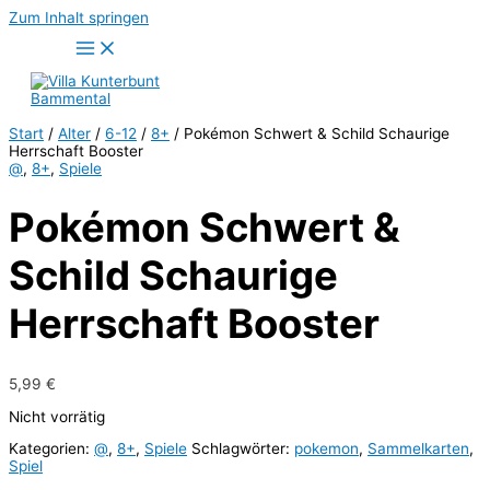
Zum Inhalt springen
Start
/
Alter
/
6-12
/
8+
/ Pokémon Schwert & Schild Schaurige
Herrschaft Booster
@
,
8+
,
Spiele
Pokémon Schwert &
Schild Schaurige
Herrschaft Booster
5,99
€
Nicht vorrätig
Kategorien:
@
,
8+
,
Spiele
Schlagwörter:
pokemon
,
Sammelkarten
,
Spiel