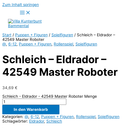
Zum Inhalt springen
Start
/
Puppen + Figuren
/
Spielfiguren
/ Schleich – Eldrador –
42549 Master Roboter
@
,
6-12
,
Puppen + Figuren
,
Rollenspiel
,
Spielfiguren
Schleich – Eldrador –
42549 Master Roboter
34,69
€
Schleich - Eldrador - 42549 Master Roboter Menge
In den Warenkorb
Kategorien:
@
,
6-12
,
Puppen + Figuren
,
Rollenspiel
,
Spielfiguren
Schlagwörter:
Eldrador
,
Schleich