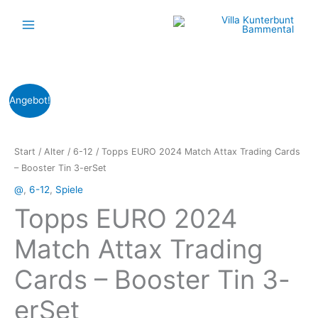
Zum
Inhalt
springen
Ursprünglicher
Aktueller
Angebot!
Preis
Preis
war:
ist:
Start
/
Alter
/
6-12
/ Topps EURO 2024 Match Attax Trading Cards
– Booster Tin 3-erSet
29,98 €
24,99 €.
@
,
6-12
,
Spiele
Topps EURO 2024
Match Attax Trading
Cards – Booster Tin 3-
erSet