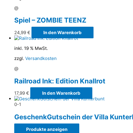
@
Spiel – ZOMBIE TEENZ
24,99
€
In den Warenkorb
inkl. 19 % MwSt.
zzgl.
Versandkosten
@
Railroad Ink: Edition Knallrot
17,99
€
In den Warenkorb
0-1
GeschenkGutschein der Villa Kunter
Produkte anzeigen