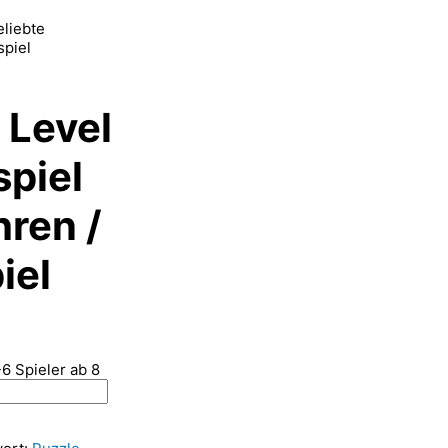
eliebte
spiel
 Level
spiel
hren /
iel
6 Spieler ab 8