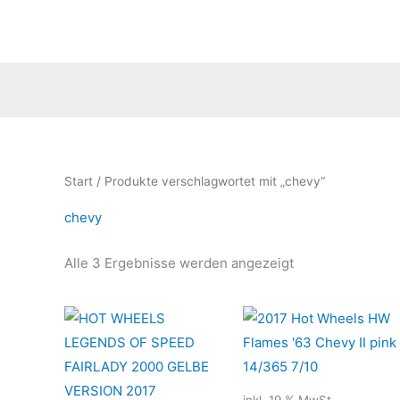
Zum
Inhalt
springen
Nach
Start
/ Produkte verschlagwortet mit „chevy“
Aktualität
sortiert
chevy
Alle 3 Ergebnisse werden angezeigt