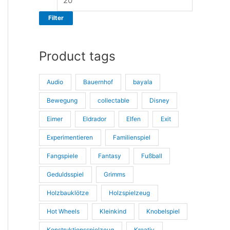
s
s
Filter
Product tags
Audio
Bauernhof
bayala
Bewegung
collectable
Disney
Eimer
Eldrador
Elfen
Exit
Experimentieren
Familienspiel
Fangspiele
Fantasy
Fußball
Geduldsspiel
Grimms
Holzbauklötze
Holzspielzeug
Hot Wheels
Kleinkind
Knobelspiel
Konstruktionsspielzeug
Kreativ