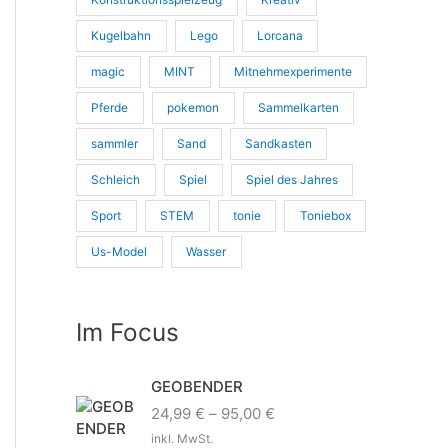
Kugelbahn
Lego
Lorcana
magic
MINT
Mitnehmexperimente
Pferde
pokemon
Sammelkarten
sammler
Sand
Sandkasten
Schleich
Spiel
Spiel des Jahres
Sport
STEM
tonie
Toniebox
Us-Model
Wasser
Im Focus
GEOBENDER
24,99
€
–
95,00
€
inkl. MwSt.