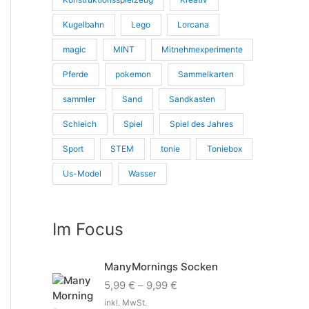
Kugelbahn
Lego
Lorcana
magic
MINT
Mitnehmexperimente
Pferde
pokemon
Sammelkarten
sammler
Sand
Sandkasten
Schleich
Spiel
Spiel des Jahres
Sport
STEM
tonie
Toniebox
Us-Model
Wasser
Im Focus
ManyMornings Socken
5,99
€
–
9,99
€
inkl. MwSt.