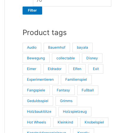
s
s
Filter
Product tags
Audio
Bauernhof
bayala
Bewegung
collectable
Disney
Eimer
Eldrador
Elfen
Exit
Experimentieren
Familienspiel
Fangspiele
Fantasy
Fußball
Geduldsspiel
Grimms
Holzbauklötze
Holzspielzeug
Hot Wheels
Kleinkind
Knobelspiel
Konstruktionsspielzeug
Kreativ