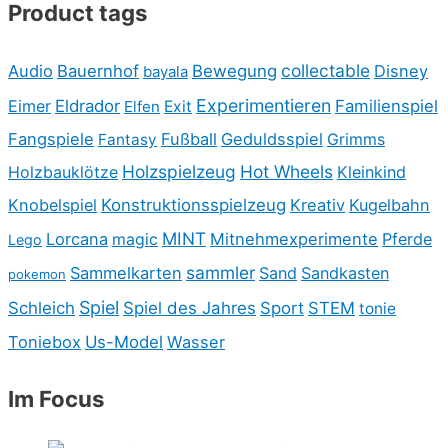
Product tags
collectable
Audio
Bauernhof
Bewegung
Disney
bayala
Experimentieren
Eimer
Eldrador
Familienspiel
Elfen
Exit
Fangspiele
Fußball
Geduldsspiel
Fantasy
Grimms
Holzspielzeug
Hot Wheels
Holzbauklötze
Kleinkind
Knobelspiel
Konstruktionsspielzeug
Kreativ
Kugelbahn
MINT
Lorcana
Mitnehmexperimente
Pferde
magic
Lego
sammler
Sammelkarten
Sand
Sandkasten
pokemon
Spiel
Schleich
Spiel des Jahres
Sport
STEM
tonie
Toniebox
Us-Model
Wasser
Im Focus