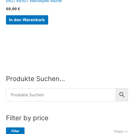
ERZI 46501 Wandspiel Mühle
69,99
€
In den Warenkorb
Produkte Suchen…
M
M
i
a
n
x
.
.
P
P
Filter by price
r
r
e
e
Filter
Preis:
—