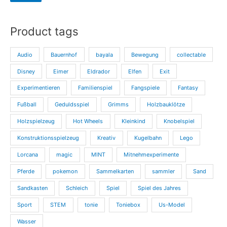
i
i
s
s
Product tags
Audio
Bauernhof
bayala
Bewegung
collectable
Disney
Eimer
Eldrador
Elfen
Exit
Experimentieren
Familienspiel
Fangspiele
Fantasy
Fußball
Geduldsspiel
Grimms
Holzbauklötze
Holzspielzeug
Hot Wheels
Kleinkind
Knobelspiel
Konstruktionsspielzeug
Kreativ
Kugelbahn
Lego
Lorcana
magic
MINT
Mitnehmexperimente
Pferde
pokemon
Sammelkarten
sammler
Sand
Sandkasten
Schleich
Spiel
Spiel des Jahres
Sport
STEM
tonie
Toniebox
Us-Model
Wasser