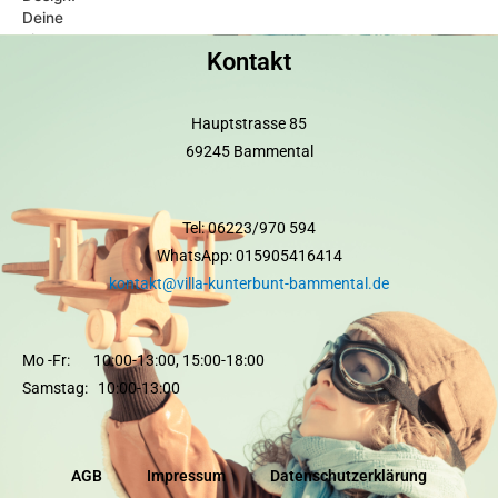
Kontakt
Hauptstrasse 85
69245 Bammental
Tel: 06223/970 594
WhatsApp: 015905416414
kontakt@villa-kunterbunt-bammental.de
Mo -Fr: 10:00-13:00, 15:00-18:00
Samstag: 10:00-13:00
AGB
Impressum
Datenschutzerklärung