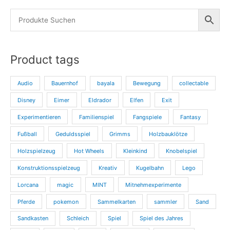
Product tags
Audio
Bauernhof
bayala
Bewegung
collectable
Disney
Eimer
Eldrador
Elfen
Exit
Experimentieren
Familienspiel
Fangspiele
Fantasy
Fußball
Geduldsspiel
Grimms
Holzbauklötze
Holzspielzeug
Hot Wheels
Kleinkind
Knobelspiel
Konstruktionsspielzeug
Kreativ
Kugelbahn
Lego
Lorcana
magic
MINT
Mitnehmexperimente
Pferde
pokemon
Sammelkarten
sammler
Sand
Sandkasten
Schleich
Spiel
Spiel des Jahres