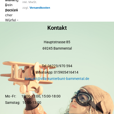
inkl. MwSt.
zzgl.
Versandkosten
Kontakt
Hauptstrasse 85
69245 Bammental
Tel: 06223/970 594
WhatsApp: 015905416414
kontakt@villa-kunterbunt-bammental.de
Mo -Fr: 10:00-13:00, 15:00-18:00
Samstag: 10:00-13:00