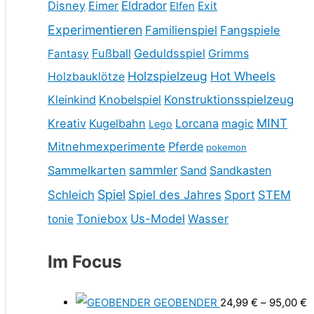
Disney
Eimer
Eldrador
Elfen
Exit
Experimentieren
Familienspiel
Fangspiele
Fußball
Geduldsspiel
Fantasy
Grimms
Holzspielzeug
Hot Wheels
Holzbauklötze
Kleinkind
Knobelspiel
Konstruktionsspielzeug
MINT
Kreativ
Kugelbahn
Lorcana
magic
Lego
Mitnehmexperimente
Pferde
pokemon
sammler
Sammelkarten
Sand
Sandkasten
Spiel
Schleich
Spiel des Jahres
Sport
STEM
Toniebox
Us-Model
Wasser
tonie
Im Focus
GEOBENDER
24,99
€
–
95,00
€