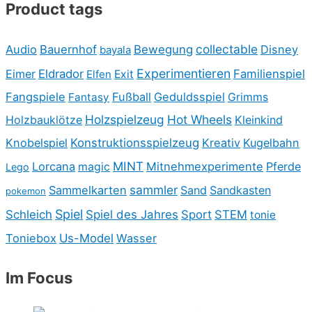
Product tags
collectable
Audio
Bauernhof
Bewegung
Disney
bayala
Experimentieren
Eimer
Eldrador
Familienspiel
Elfen
Exit
Fangspiele
Fußball
Geduldsspiel
Fantasy
Grimms
Holzspielzeug
Hot Wheels
Holzbauklötze
Kleinkind
Knobelspiel
Konstruktionsspielzeug
Kreativ
Kugelbahn
MINT
Lorcana
Mitnehmexperimente
Pferde
magic
Lego
sammler
Sammelkarten
Sand
Sandkasten
pokemon
Spiel
Schleich
Spiel des Jahres
Sport
STEM
tonie
Toniebox
Us-Model
Wasser
Im Focus