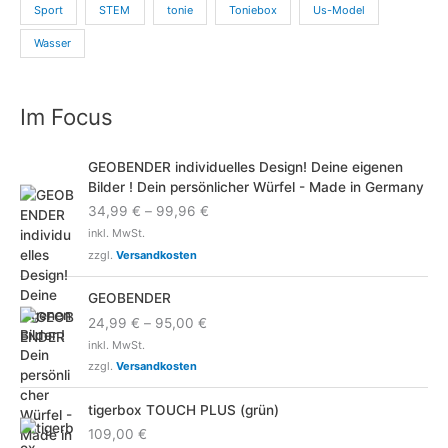
Sport
STEM
tonie
Toniebox
Us-Model
Wasser
Im Focus
GEOBENDER individuelles Design! Deine eigenen
Bilder ! Dein persönlicher Würfel - Made in Germany
34,99
€
–
99,96
€
inkl. MwSt.
zzgl.
Versandkosten
GEOBENDER
24,99
€
–
95,00
€
inkl. MwSt.
zzgl.
Versandkosten
tigerbox TOUCH PLUS (grün)
109,00
€