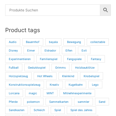
Product tags
Audio
Bauernhof
bayala
Bewegung
collectable
Disney
Eimer
Eldrador
Elfen
Exit
Experimentieren
Familienspiel
Fangspiele
Fantasy
Fußball
Geduldsspiel
Grimms
Holzbauklötze
Holzspielzeug
Hot Wheels
Kleinkind
Knobelspiel
Konstruktionsspielzeug
Kreativ
Kugelbahn
Lego
Lorcana
magic
MINT
Mitnehmexperimente
Pferde
pokemon
Sammelkarten
sammler
Sand
Sandkasten
Schleich
Spiel
Spiel des Jahres