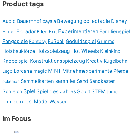
Product tags
collectable
Audio
Bauernhof
Bewegung
Disney
bayala
Experimentieren
Eimer
Eldrador
Familienspiel
Elfen
Exit
Fangspiele
Fußball
Geduldsspiel
Fantasy
Grimms
Holzspielzeug
Hot Wheels
Holzbauklötze
Kleinkind
Knobelspiel
Konstruktionsspielzeug
Kreativ
Kugelbahn
MINT
Lorcana
Mitnehmexperimente
Pferde
magic
Lego
sammler
Sammelkarten
Sand
Sandkasten
pokemon
Spiel
Schleich
Spiel des Jahres
Sport
STEM
tonie
Toniebox
Us-Model
Wasser
Im Focus