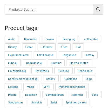
Product tags
Audio
Bauernhof
bayala
Bewegung
collectable
Disney
Eimer
Eldrador
Elfen
Exit
Experimentieren
Familienspiel
Fangspiele
Fantasy
Fußball
Geduldsspiel
Grimms
Holzbauklötze
Holzspielzeug
Hot Wheels
Kleinkind
Knobelspiel
Konstruktionsspielzeug
Kreativ
Kugelbahn
Lego
Lorcana
magic
MINT
Mitnehmexperimente
Pferde
pokemon
Sammelkarten
sammler
Sand
Sandkasten
Schleich
Spiel
Spiel des Jahres