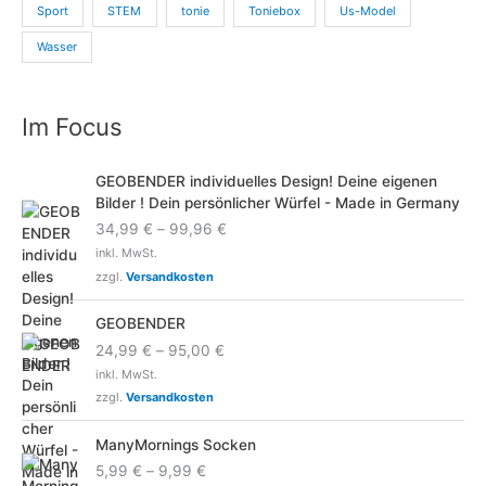
Sport
STEM
tonie
Toniebox
Us-Model
Wasser
Im Focus
GEOBENDER individuelles Design! Deine eigenen
Bilder ! Dein persönlicher Würfel - Made in Germany
34,99
€
–
99,96
€
inkl. MwSt.
zzgl.
Versandkosten
GEOBENDER
24,99
€
–
95,00
€
inkl. MwSt.
zzgl.
Versandkosten
ManyMornings Socken
5,99
€
–
9,99
€