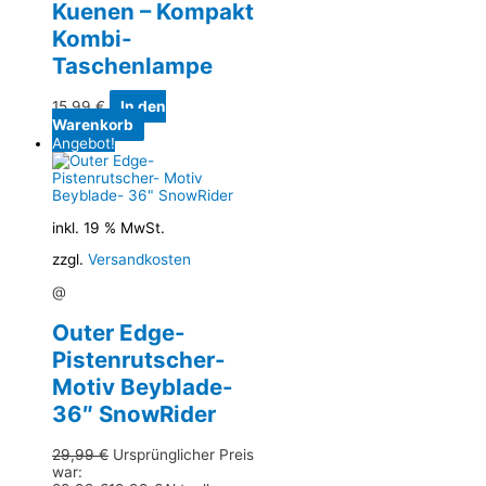
Kuenen – Kompakt
Kombi-
Taschenlampe
15,99
€
In den
Warenkorb
Angebot!
inkl. 19 % MwSt.
zzgl.
Versandkosten
@
Outer Edge-
Pistenrutscher-
Motiv Beyblade-
36″ SnowRider
29,99
€
Ursprünglicher Preis
war: