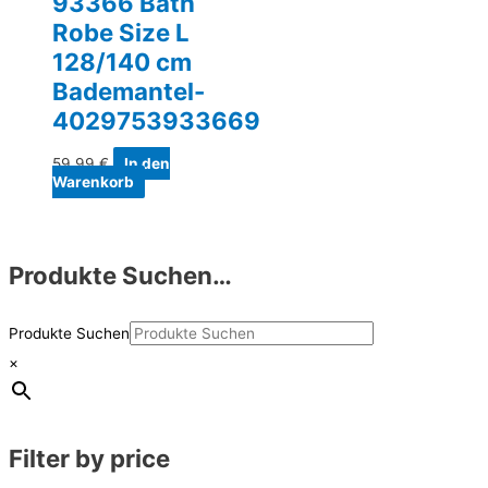
93366 Bath
Robe Size L
128/140 cm
Bademantel-
4029753933669
59,99
€
In den
Warenkorb
Produkte Suchen…
Produkte Suchen
×
Filter by price