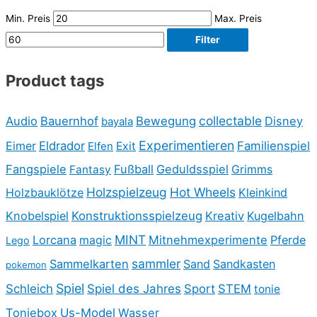
Min. Preis
Max. Preis
Filter
Product tags
collectable
Audio
Bauernhof
Bewegung
Disney
bayala
Experimentieren
Eimer
Eldrador
Familienspiel
Elfen
Exit
Fangspiele
Fußball
Geduldsspiel
Fantasy
Grimms
Holzspielzeug
Hot Wheels
Holzbauklötze
Kleinkind
Knobelspiel
Konstruktionsspielzeug
Kreativ
Kugelbahn
MINT
Lorcana
Mitnehmexperimente
Pferde
magic
Lego
sammler
Sammelkarten
Sand
Sandkasten
pokemon
Spiel
Schleich
Spiel des Jahres
Sport
STEM
tonie
Toniebox
Us-Model
Wasser