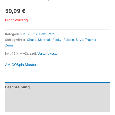
59,99
€
Nicht vorrätig
Kategorien:
3-6
,
6-12
,
Paw Patrol
Schlagwörter:
Chase
,
Marshall
,
Rocky
,
Rubble
,
Skye
,
Tracker
,
Zuma
inkl. 19 % MwSt.
zzgl.
Versandkosten
AMIGO
Spin Masters
Beschreibung
Marke
Rezensionen (0)