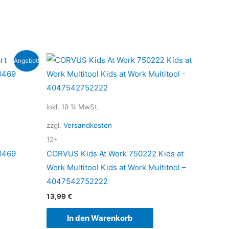
Angebot!
inkl. 19 % MwSt.
zzgl.
Versandkosten
12+
0469
CORVUS Kids At Work 750222 Kids at
Work Multitool Kids at Work Multitool –
4047542752222
13,99
€
In den Warenkorb