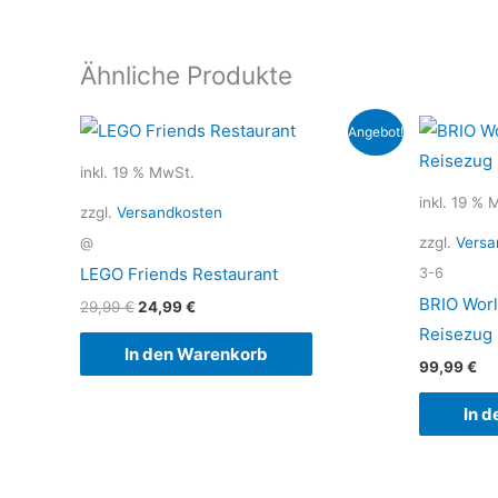
Ähnliche Produkte
Ursprünglicher
Aktueller
Angebot!
Preis
Preis
war:
ist:
inkl. 19 % MwSt.
29,99 €
24,99 €.
inkl. 19 % 
zzgl.
Versandkosten
zzgl.
Versa
@
LEGO Friends Restaurant
3-6
BRIO Wor
29,99
€
24,99
€
Reisezug 
In den Warenkorb
99,99
€
In 