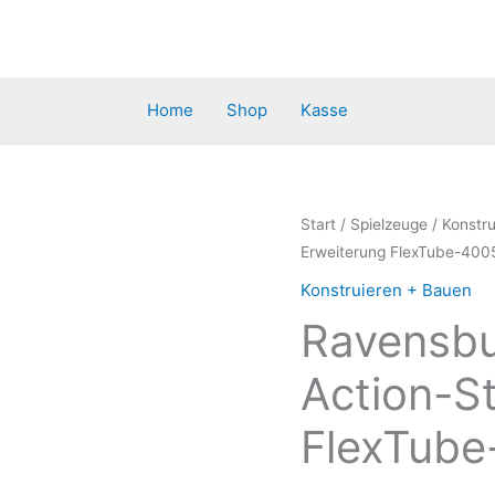
Home
Shop
Kasse
Start
/
Spielzeuge
/
Konstr
Erweiterung FlexTube-40
Konstruieren + Bauen
Ravensbu
Action-St
FlexTub