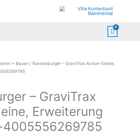
uieren + Bauen
/ Ravensburger – GraviTrax Action-Steine,
05556269785
rger – GraviTrax
eine, Erweiterung
e-4005556269785