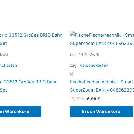
Ursprünglicher
Aktueller
Preis
Preis
war:
ist:
19,99 €
16,99 €.
MwSt.
inkl. 19 % MwSt.
ndkosten
zzgl.
Versandkosten
@
ld 33512 Großes BRIO Bahn
FischeFischertechnik – Smart
Set
SuperZoom EAN: 404896239
19,99
€
16,99
€
den Warenkorb
In den Warenkorb